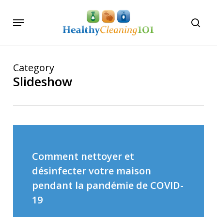
Skip
Menu
to
searc
main
content
Category
Slideshow
Comment nettoyer et
désinfecter votre maison
pendant la pandémie de COVID-
19