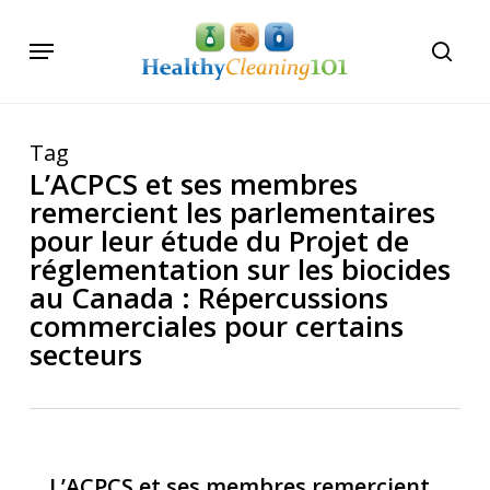
Skip
Menu
to
searc
main
content
Tag
L’ACPCS et ses membres
remercient les parlementaires
pour leur étude du Projet de
réglementation sur les biocides
au Canada : Répercussions
commerciales pour certains
secteurs
L’ACPCS et ses membres remercient