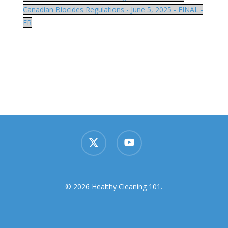
Canadian Biocides Regulations - June 5, 2025 - FINAL -
FR
x-
youtube
twitter
© 2026 Healthy Cleaning 101.