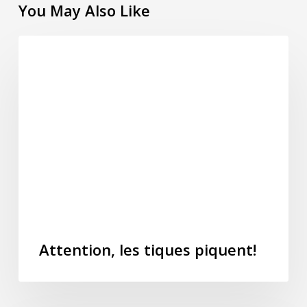
You May Also Like
Attention,
SLIDESHOW
les
tiques
piquent!
Attention, les tiques piquent!