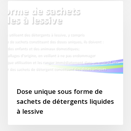
Dose
SLIDESHOW
unique
sous
forme
de
sachets
de
détergents
liquides
à
lessive
Dose unique sous forme de
sachets de détergents liquides
à lessive